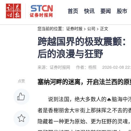
首页
快讯
要闻
股市
您当前的位置：
证券时报
>
公司
>
正文
跨越国界的极致震颤：
后的浪漫与狂野
来源：证券时报网
作者：杨照
2026-02-08 22
塞纳河畔的迷离，开启法兰西的原
点赞
说到法国，绝大多数人的🔥脑海中
者是香榭丽舍大🌸街上那抹挥之不去的
隐藏着一种更为原始、更为狂野的灵魂