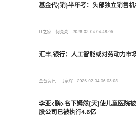
基金代{销}半年考：头部独立销售
IT之家
何亮亮
2026-02-04 04:48:05
汇丰,银行：人工智能或对劳动力市
金台资讯
马家辉
2026-02-04 06:03:05
李亚<鹏>名下嫣然{天}使儿童医院被
股公司已被执行4.6亿