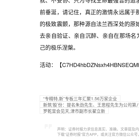
就、不妥协、只为寻找生命最强音的追
前垂涎，请记住，真正的激情永远属于
的极致震颤，那种源自法兰西深处的原
去亲自验证、亲自沉醉、亲自在那场名为
己的极乐涅槃。
活动：【
C7HD4hbDZNsxh4HBNSEQM
“专精特,新”专板三年汇聚1.56万家企业
新筑‘股’份：提名朱劲先生、王思程先生为公司第
罗乾宜会见天,津市副市长翟立新
声明：证券时报力求信息真实、准确，文章提及内
下载“证券时报”官方APP，或关注官方微信公众