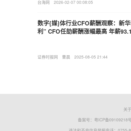
台海网
2026-02-07 00:08:05
数字{媒}体行业CFO薪酬观察：新华
利” CFO任劼薪酬涨幅最高 年薪93.
证券时报网
曹晨
2025-08-05 21:44
关
备案号：
粤ICP备09109218
违法和不良信息举报电话：0755-83