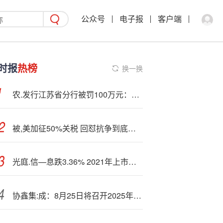
公众号
电子报
客户端
时报
热榜
换一换
农.发行江苏省分行被罚100万元：违反金融统计相关规定
被,美加征50%关税 回怼抗争到底！印度提议关闭国内麦当劳：更好反击美国
光庭.信—息跌3.36% 2021年上市超募11亿元
协鑫集:成：8月25日将召开2025年第四次临时股东会