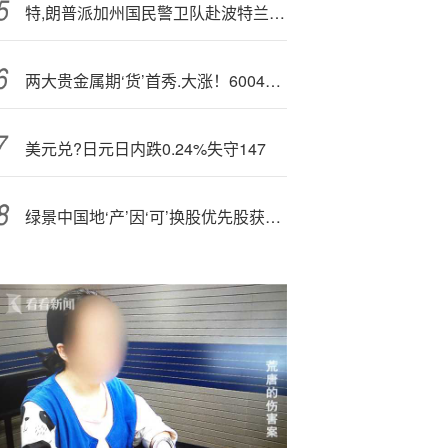
特,朗普派加州国民警卫队赴波特兰，绕过法院禁令引发多州反弹
两大贵金属期‘货’首秀.大涨！600459起飞
美元兑?日元日内跌0.24%失守147
绿景中国地‘产’因‘可’换股优先股获兑换而发行3.06亿股