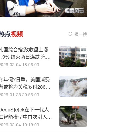
热点
视频
换一换
韩国综合指;数收盘上涨
1.9% 结束两日连跌 汽车
股上涨
2026-02-04 18:06:03
今年假?日季，美国消费
者或将为关税多付286亿
美元
2026-01-25 20:56:03
DeepS{e}ek在下一代人
工智能模型中首次引入
“稀疏注意力”机制
2026-02-04 10:19:03