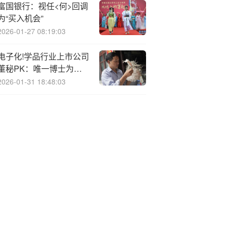
富国银行：视任<何>回调
为“买入机会”
2026-01-27 08:19:03
电子化!学品行业上市公司
董秘PK：唯一博士为莱
尔科技梁韵湘，年薪仅
2026-01-31 18:48:03
64.93万元，低于硕士平
均薪酬